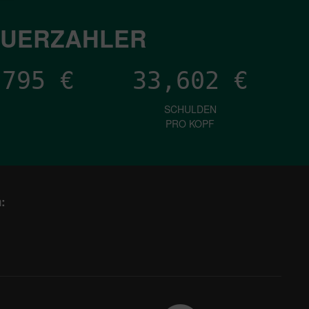
EUERZAHLER
,953
€
33,602
€
SCHULDEN
PRO KOPF
: