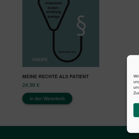
MEINE RECHTE ALS PATIENT
Wir
und
24,99
€
um 
Zus
In den Warenkorb