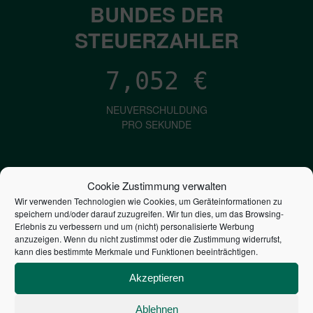
BUNDES DER
STEUERZAHLER
7,052
€
NEUVERSCHULDUNG
PRO SEKUNDE
1,601
€
Cookie Zustimmung verwalten
Wir verwenden Technologien wie Cookies, um Geräteinformationen zu
ZINSEN
speichern und/oder darauf zuzugreifen. Wir tun dies, um das Browsing-
PRO SEKUNDE
Erlebnis zu verbessern und um (nicht) personalisierte Werbung
anzuzeigen. Wenn du nicht zustimmst oder die Zustimmung widerrufst,
kann dies bestimmte Merkmale und Funktionen beeinträchtigen.
2,804,905,297,272
€
Akzeptieren
STAATSVERSCHULDUNG
Ablehnen