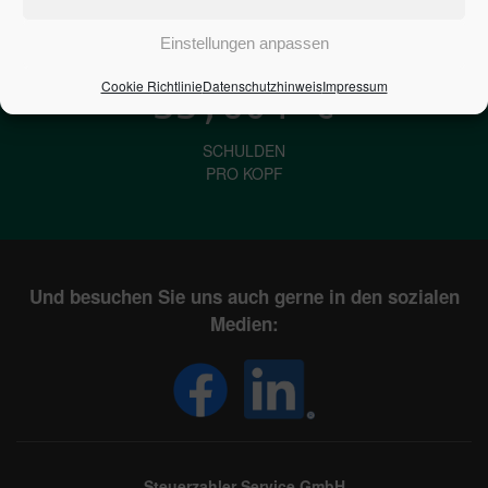
IN DEUTSCHLAND
Einstellungen anpassen
Cookie Richtlinie
Datenschutzhinweis
Impressum
33,604
€
SCHULDEN
PRO KOPF
Und besuchen Sie uns auch gerne in den sozialen
Medien:
Steuerzahler Service GmbH