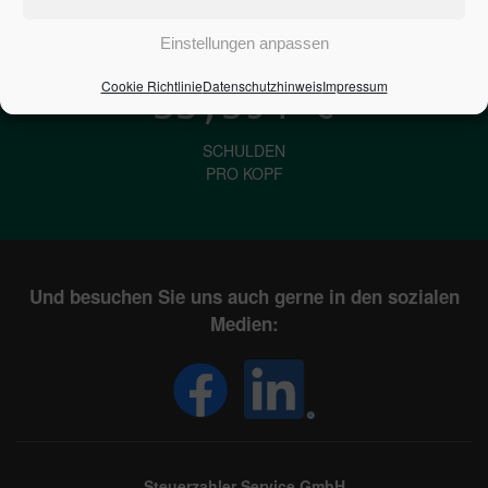
IN DEUTSCHLAND
Einstellungen anpassen
Cookie Richtlinie
Datenschutzhinweis
Impressum
33,594
€
SCHULDEN
PRO KOPF
Und besuchen Sie uns auch gerne in den sozialen
Medien:
Steuerzahler Service GmbH