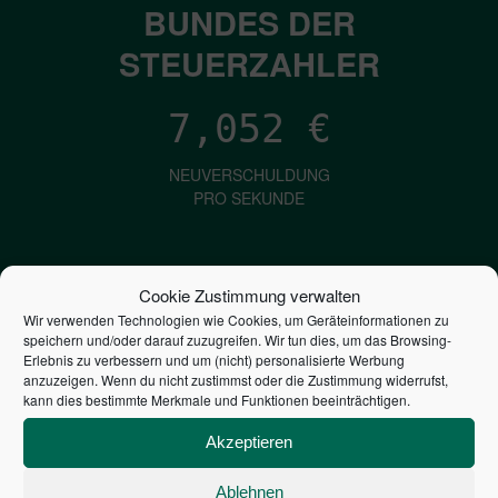
BUNDES DER
STEUERZAHLER
7,052
€
NEUVERSCHULDUNG
PRO SEKUNDE
1,601
€
Cookie Zustimmung verwalten
Wir verwenden Technologien wie Cookies, um Geräteinformationen zu
ZINSEN
speichern und/oder darauf zuzugreifen. Wir tun dies, um das Browsing-
PRO SEKUNDE
Erlebnis zu verbessern und um (nicht) personalisierte Werbung
anzuzeigen. Wenn du nicht zustimmst oder die Zustimmung widerrufst,
kann dies bestimmte Merkmale und Funktionen beeinträchtigen.
2,804,008,092,158
€
Akzeptieren
STAATSVERSCHULDUNG
Ablehnen