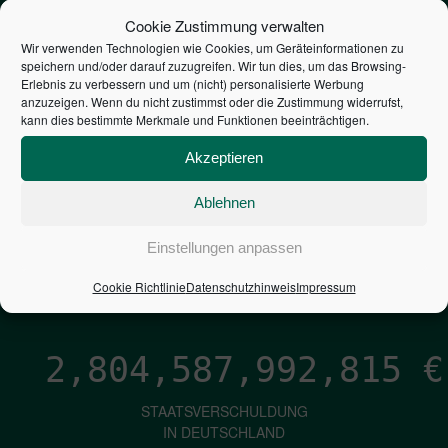
STEUERZAHLER
Cookie Zustimmung verwalten
Wir verwenden Technologien wie Cookies, um Geräteinformationen zu
speichern und/oder darauf zuzugreifen. Wir tun dies, um das Browsing-
7,052
€
Erlebnis zu verbessern und um (nicht) personalisierte Werbung
anzuzeigen. Wenn du nicht zustimmst oder die Zustimmung widerrufst,
kann dies bestimmte Merkmale und Funktionen beeinträchtigen.
NEUVERSCHULDUNG
PRO SEKUNDE
Akzeptieren
Ablehnen
1,601
€
Einstellungen anpassen
ZINSEN
Cookie Richtlinie
Datenschutzhinweis
Impressum
PRO SEKUNDE
2,804,587,994,084
€
STAATSVERSCHULDUNG
IN DEUTSCHLAND