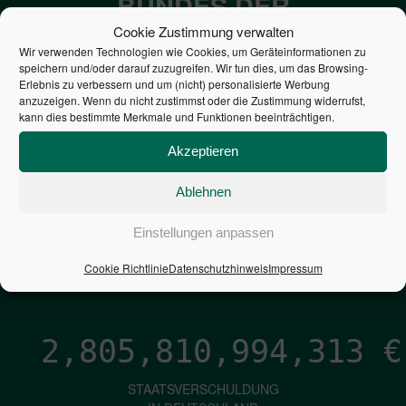
BUNDES DER
STEUERZAHLER
Cookie Zustimmung verwalten
Wir verwenden Technologien wie Cookies, um Geräteinformationen zu
speichern und/oder darauf zuzugreifen. Wir tun dies, um das Browsing-
7,052
€
Erlebnis zu verbessern und um (nicht) personalisierte Werbung
anzuzeigen. Wenn du nicht zustimmst oder die Zustimmung widerrufst,
kann dies bestimmte Merkmale und Funktionen beeinträchtigen.
NEUVERSCHULDUNG
PRO SEKUNDE
Akzeptieren
Ablehnen
1,601
€
Einstellungen anpassen
ZINSEN
Cookie Richtlinie
Datenschutzhinweis
Impressum
PRO SEKUNDE
2,805,810,995,583
€
STAATSVERSCHULDUNG