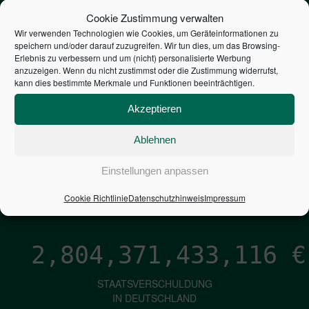
STEUERZAHLER
Cookie Zustimmung verwalten
Wir verwenden Technologien wie Cookies, um Geräteinformationen zu
speichern und/oder darauf zuzugreifen. Wir tun dies, um das Browsing-
7,052
€
Erlebnis zu verbessern und um (nicht) personalisierte Werbung
anzuzeigen. Wenn du nicht zustimmst oder die Zustimmung widerrufst,
kann dies bestimmte Merkmale und Funktionen beeinträchtigen.
NEUVERSCHULDUNG
PRO SEKUNDE
Akzeptieren
Ablehnen
1,601
€
Einstellungen anpassen
ZINSEN
Cookie Richtlinie
Datenschutzhinweis
Impressum
PRO SEKUNDE
2,804,371,434,357
€
STAATSVERSCHULDUNG
IN DEUTSCHLAND