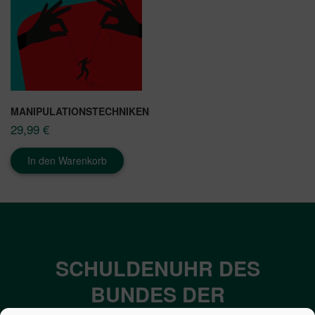
MANIPULATIONSTECHNIKEN
29,99
€
In den Warenkorb
SCHULDENUHR DES
BUNDES DER