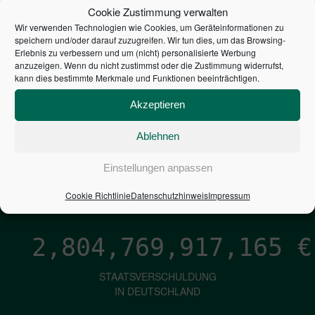
STEUERZAHLER
Cookie Zustimmung verwalten
Wir verwenden Technologien wie Cookies, um Geräteinformationen zu
7,052
€
speichern und/oder darauf zuzugreifen. Wir tun dies, um das Browsing-
Erlebnis zu verbessern und um (nicht) personalisierte Werbung
anzuzeigen. Wenn du nicht zustimmst oder die Zustimmung widerrufst,
NEUVERSCHULDUNG
kann dies bestimmte Merkmale und Funktionen beeinträchtigen.
PRO SEKUNDE
Akzeptieren
Ablehnen
1,601
€
Einstellungen anpassen
ZINSEN
PRO SEKUNDE
Cookie Richtlinie
Datenschutzhinweis
Impressum
2,804,769,918,012
€
STAATSVERSCHULDUNG
IN DEUTSCHLAND