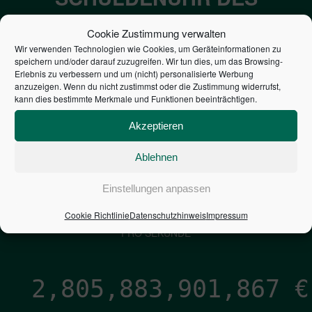
BUNDES DER
Cookie Zustimmung verwalten
STEUERZAHLER
Wir verwenden Technologien wie Cookies, um Geräteinformationen zu
speichern und/oder darauf zuzugreifen. Wir tun dies, um das Browsing-
Erlebnis zu verbessern und um (nicht) personalisierte Werbung
7,052
€
anzuzeigen. Wenn du nicht zustimmst oder die Zustimmung widerrufst,
kann dies bestimmte Merkmale und Funktionen beeinträchtigen.
NEUVERSCHULDUNG
Akzeptieren
PRO SEKUNDE
Ablehnen
1,601
€
Einstellungen anpassen
Cookie Richtlinie
Datenschutzhinweis
Impressum
ZINSEN
PRO SEKUNDE
2,805,883,902,713
€