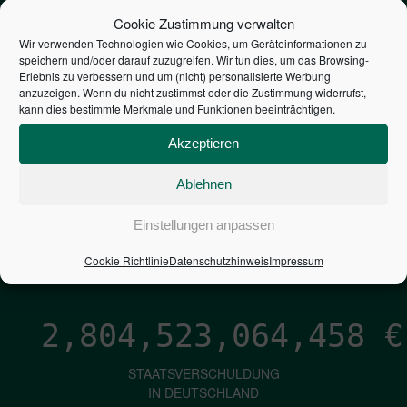
STEUERZAHLER
Cookie Zustimmung verwalten
Wir verwenden Technologien wie Cookies, um Geräteinformationen zu
speichern und/oder darauf zuzugreifen. Wir tun dies, um das Browsing-
7,052
€
Erlebnis zu verbessern und um (nicht) personalisierte Werbung
anzuzeigen. Wenn du nicht zustimmst oder die Zustimmung widerrufst,
kann dies bestimmte Merkmale und Funktionen beeinträchtigen.
NEUVERSCHULDUNG
PRO SEKUNDE
Akzeptieren
Ablehnen
1,601
€
Einstellungen anpassen
ZINSEN
Cookie Richtlinie
Datenschutzhinweis
Impressum
PRO SEKUNDE
2,804,523,065,304
€
STAATSVERSCHULDUNG
IN DEUTSCHLAND