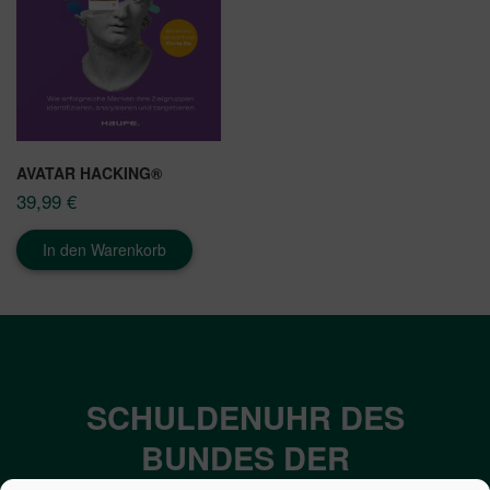
AVATAR HACKING®
39,99
€
In den Warenkorb
SCHULDENUHR DES
BUNDES DER