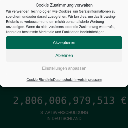
STEUERZAHLER
Cookie Zustimmung verwalten
Wir verwenden Technologien wie Cookies, um Geräteinformationen zu
7,052
€
speichern und/oder darauf zuzugreifen. Wir tun dies, um das Browsing-
Erlebnis zu verbessern und um (nicht) personalisierte Werbung
anzuzeigen. Wenn du nicht zustimmst oder die Zustimmung widerrufst,
NEUVERSCHULDUNG
kann dies bestimmte Merkmale und Funktionen beeinträchtigen.
PRO SEKUNDE
Akzeptieren
Ablehnen
1,601
€
Einstellungen anpassen
ZINSEN
PRO SEKUNDE
Cookie Richtlinie
Datenschutzhinweis
Impressum
2,806,006,980,839
€
STAATSVERSCHULDUNG
IN DEUTSCHLAND