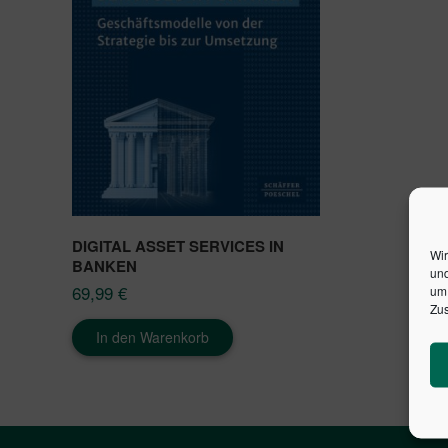
DIGITAL ASSET SERVICES IN
Wir
BANKEN
und
69,99
€
um 
Zus
In den Warenkorb