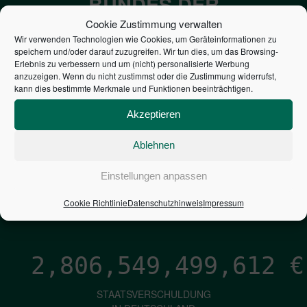
BUNDES DER
STEUERZAHLER
Cookie Zustimmung verwalten
Wir verwenden Technologien wie Cookies, um Geräteinformationen zu
speichern und/oder darauf zuzugreifen. Wir tun dies, um das Browsing-
7,052
€
Erlebnis zu verbessern und um (nicht) personalisierte Werbung
anzuzeigen. Wenn du nicht zustimmst oder die Zustimmung widerrufst,
kann dies bestimmte Merkmale und Funktionen beeinträchtigen.
NEUVERSCHULDUNG
PRO SEKUNDE
Akzeptieren
Ablehnen
1,601
€
Einstellungen anpassen
ZINSEN
Cookie Richtlinie
Datenschutzhinweis
Impressum
PRO SEKUNDE
2,806,549,500,881
€
STAATSVERSCHULDUNG