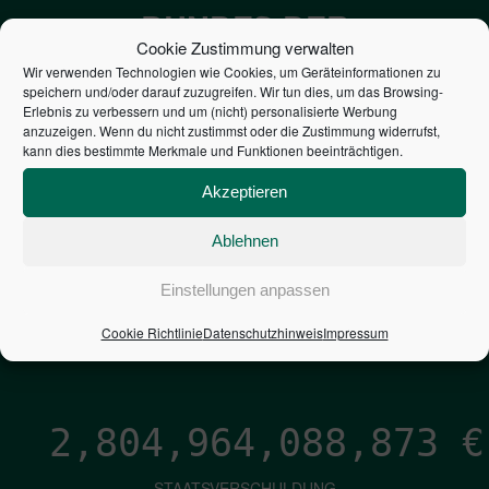
BUNDES DER
Cookie Zustimmung verwalten
STEUERZAHLER
Wir verwenden Technologien wie Cookies, um Geräteinformationen zu
speichern und/oder darauf zuzugreifen. Wir tun dies, um das Browsing-
Erlebnis zu verbessern und um (nicht) personalisierte Werbung
7,052
€
anzuzeigen. Wenn du nicht zustimmst oder die Zustimmung widerrufst,
kann dies bestimmte Merkmale und Funktionen beeinträchtigen.
NEUVERSCHULDUNG
Akzeptieren
PRO SEKUNDE
Ablehnen
1,601
€
Einstellungen anpassen
ZINSEN
Cookie Richtlinie
Datenschutzhinweis
Impressum
PRO SEKUNDE
2,804,964,090,128
€
STAATSVERSCHULDUNG