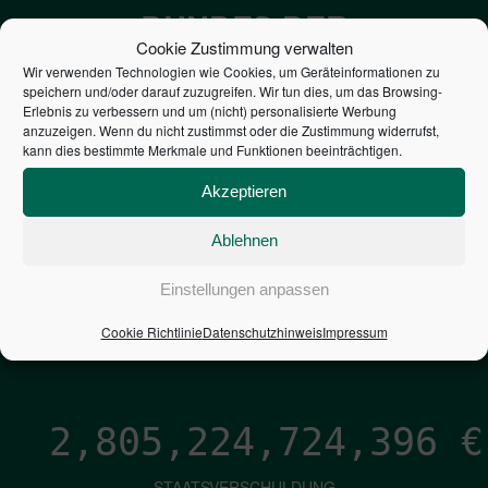
BUNDES DER
Cookie Zustimmung verwalten
STEUERZAHLER
Wir verwenden Technologien wie Cookies, um Geräteinformationen zu
speichern und/oder darauf zuzugreifen. Wir tun dies, um das Browsing-
Erlebnis zu verbessern und um (nicht) personalisierte Werbung
7,052
€
anzuzeigen. Wenn du nicht zustimmst oder die Zustimmung widerrufst,
kann dies bestimmte Merkmale und Funktionen beeinträchtigen.
NEUVERSCHULDUNG
Akzeptieren
PRO SEKUNDE
Ablehnen
1,601
€
Einstellungen anpassen
ZINSEN
Cookie Richtlinie
Datenschutzhinweis
Impressum
PRO SEKUNDE
2,805,224,725,666
€
STAATSVERSCHULDUNG