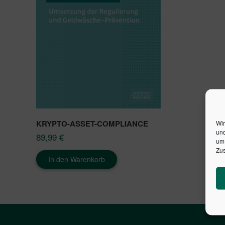
KRYPTO-ASSET-COMPLIANCE
Wir
und
89,99
€
um 
Zus
In den Warenkorb