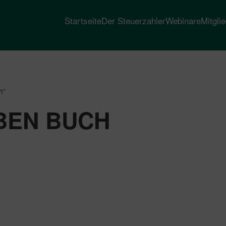
Startseite
Der Steuerzahler
Webinare
Mitgli
h“
BEN BUCH