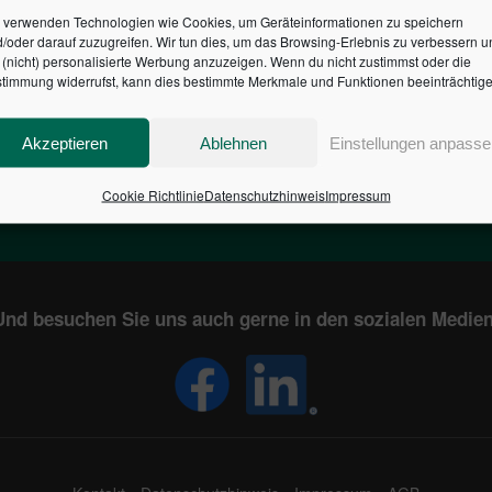
 verwenden Technologien wie Cookies, um Geräteinformationen zu speichern
/oder darauf zuzugreifen. Wir tun dies, um das Browsing-Erlebnis zu verbessern u
HR DES BUNDES DER ST
(nicht) personalisierte Werbung anzuzeigen. Wenn du nicht zustimmst oder die
timmung widerrufst, kann dies bestimmte Merkmale und Funktionen beeinträchtige
1
€
2,805,074,689
Akzeptieren
Ablehnen
Einstellungen anpasse
EN
STAATSVERSCHULDUNG
KUNDE
IN DEUTSCHLAND
Cookie Richtlinie
Datenschutzhinweis
Impressum
Und besuchen Sie uns auch gerne in den sozialen Medien