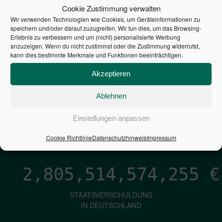
STEUERZAHLER
Cookie Zustimmung verwalten
Wir verwenden Technologien wie Cookies, um Geräteinformationen zu
7,052
€
speichern und/oder darauf zuzugreifen. Wir tun dies, um das Browsing-
Erlebnis zu verbessern und um (nicht) personalisierte Werbung
anzuzeigen. Wenn du nicht zustimmst oder die Zustimmung widerrufst,
NEUVERSCHULDUNG
kann dies bestimmte Merkmale und Funktionen beeinträchtigen.
PRO SEKUNDE
Akzeptieren
Ablehnen
1,601
€
Einstellungen anpassen
ZINSEN
PRO SEKUNDE
Cookie Richtlinie
Datenschutzhinweis
Impressum
2,805,514,575,524
€
STAATSVERSCHULDUNG
IN DEUTSCHLAND