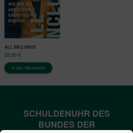
ALL INCLUSIVE
22,00
€
In den Warenkorb
SCHULDENUHR DES
BUNDES DER