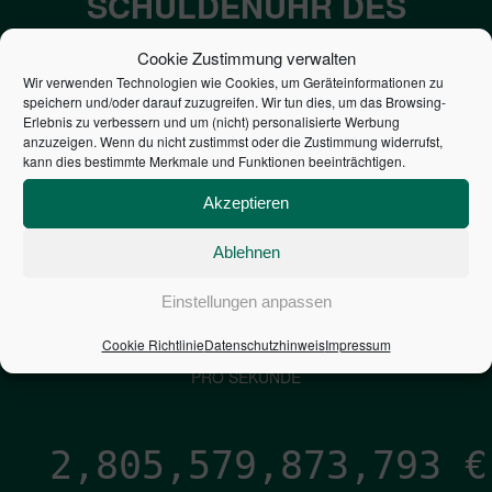
SCHULDENUHR DES
BUNDES DER
Cookie Zustimmung verwalten
STEUERZAHLER
Wir verwenden Technologien wie Cookies, um Geräteinformationen zu
speichern und/oder darauf zuzugreifen. Wir tun dies, um das Browsing-
Erlebnis zu verbessern und um (nicht) personalisierte Werbung
7,052
€
anzuzeigen. Wenn du nicht zustimmst oder die Zustimmung widerrufst,
kann dies bestimmte Merkmale und Funktionen beeinträchtigen.
NEUVERSCHULDUNG
Akzeptieren
PRO SEKUNDE
Ablehnen
1,601
€
Einstellungen anpassen
Cookie Richtlinie
Datenschutzhinweis
Impressum
ZINSEN
PRO SEKUNDE
2,805,579,875,020
€