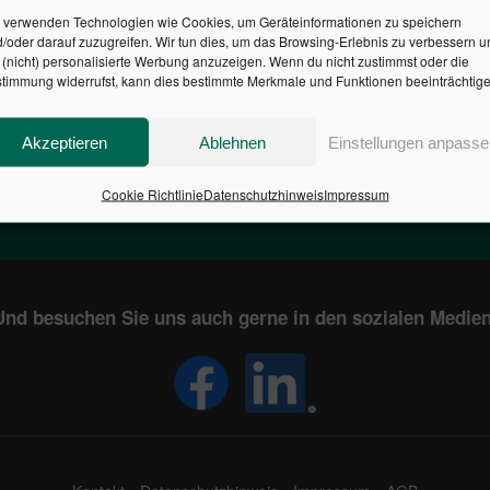
 verwenden Technologien wie Cookies, um Geräteinformationen zu speichern
/oder darauf zuzugreifen. Wir tun dies, um das Browsing-Erlebnis zu verbessern u
HR DES BUNDES DER ST
(nicht) personalisierte Werbung anzuzeigen. Wenn du nicht zustimmst oder die
timmung widerrufst, kann dies bestimmte Merkmale und Funktionen beeinträchtige
1
€
2,805,026,712
Akzeptieren
Ablehnen
Einstellungen anpasse
EN
STAATSVERSCHULDUNG
KUNDE
IN DEUTSCHLAND
Cookie Richtlinie
Datenschutzhinweis
Impressum
Und besuchen Sie uns auch gerne in den sozialen Medien