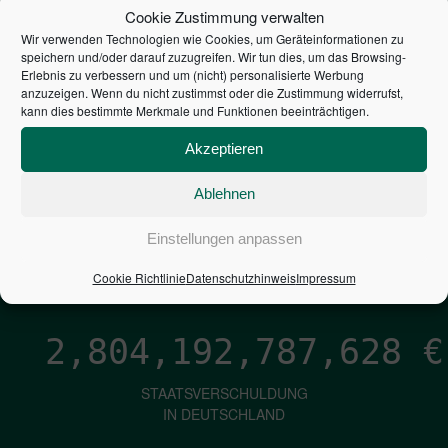
STEUERZAHLER
Cookie Zustimmung verwalten
Wir verwenden Technologien wie Cookies, um Geräteinformationen zu
7,052
€
speichern und/oder darauf zuzugreifen. Wir tun dies, um das Browsing-
Erlebnis zu verbessern und um (nicht) personalisierte Werbung
anzuzeigen. Wenn du nicht zustimmst oder die Zustimmung widerrufst,
NEUVERSCHULDUNG
kann dies bestimmte Merkmale und Funktionen beeinträchtigen.
PRO SEKUNDE
Akzeptieren
Ablehnen
1,601
€
Einstellungen anpassen
ZINSEN
PRO SEKUNDE
Cookie Richtlinie
Datenschutzhinweis
Impressum
2,804,192,788,474
€
STAATSVERSCHULDUNG
IN DEUTSCHLAND