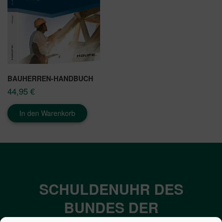
BAUHERREN-HANDBUCH
44,95
€
In den Warenkorb
SCHULDENUHR DES
BUNDES DER