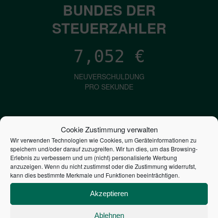
BUNDES DER
STEUERZAHLER
7,052
€
NEUVERSCHULDUNG
PRO SEKUNDE
1,601
€
Cookie Zustimmung verwalten
Wir verwenden Technologien wie Cookies, um Geräteinformationen zu
ZINSEN
speichern und/oder darauf zuzugreifen. Wir tun dies, um das Browsing-
PRO SEKUNDE
Erlebnis zu verbessern und um (nicht) personalisierte Werbung
anzuzeigen. Wenn du nicht zustimmst oder die Zustimmung widerrufst,
kann dies bestimmte Merkmale und Funktionen beeinträchtigen.
2,805,941,665,321
€
Akzeptieren
STAATSVERSCHULDUNG
Ablehnen