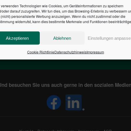
 verwenden Technologien wie Cookies, um Geräteinformationen zu speichern
/oder darauf zuzugreifen. Wir tun dies, um das Browsing-Erlebnis zu verbessern u
HR DES BUNDES DER ST
(nicht) personalisierte Werbung anzuzeigen. Wenn du nicht zustimmst oder die
timmung widerrufst, kann dies bestimmte Merkmale und Funktionen beeinträchtige
1
€
2,805,461,618
Akzeptieren
Ablehnen
Einstellungen anpasse
EN
STAATSVERSCHULDUNG
KUNDE
IN DEUTSCHLAND
Cookie Richtlinie
Datenschutzhinweis
Impressum
Und besuchen Sie uns auch gerne in den sozialen Medien