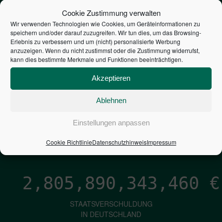
STEUERZAHLER
Cookie Zustimmung verwalten
Wir verwenden Technologien wie Cookies, um Geräteinformationen zu
speichern und/oder darauf zuzugreifen. Wir tun dies, um das Browsing-
7,052
€
Erlebnis zu verbessern und um (nicht) personalisierte Werbung
anzuzeigen. Wenn du nicht zustimmst oder die Zustimmung widerrufst,
kann dies bestimmte Merkmale und Funktionen beeinträchtigen.
NEUVERSCHULDUNG
PRO SEKUNDE
Akzeptieren
Ablehnen
1,601
€
Einstellungen anpassen
ZINSEN
Cookie Richtlinie
Datenschutzhinweis
Impressum
PRO SEKUNDE
2,805,890,344,673
€
STAATSVERSCHULDUNG
IN DEUTSCHLAND