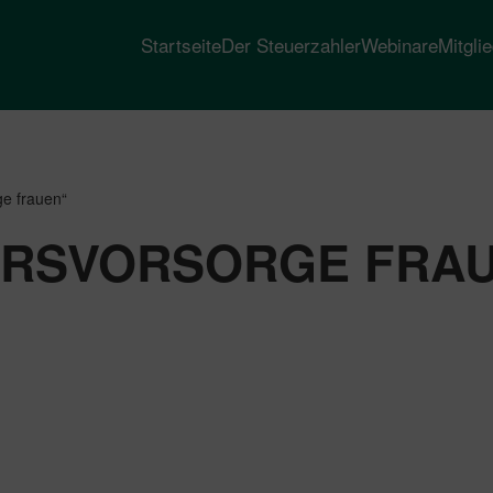
Startseite
Der Steuerzahler
Webinare
Mitgli
ge frauen“
ERSVORSORGE FRA