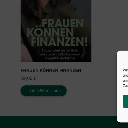
FRAUEN KÖNNEN FINANZEN
Wir
und
22,00
€
um 
Zus
In den Warenkorb