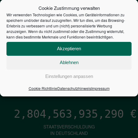
STEUERZAHLER
Cookie Zustimmung verwalten
Wir verwenden Technologien wie Cookies, um Geräteinformationen zu
speichern und/oder darauf zuzugreifen. Wir tun dies, um das Browsing-
7,052
€
Erlebnis zu verbessern und um (nicht) personalisierte Werbung
anzuzeigen. Wenn du nicht zustimmst oder die Zustimmung widerrufst,
kann dies bestimmte Merkmale und Funktionen beeinträchtigen.
NEUVERSCHULDUNG
PRO SEKUNDE
Akzeptieren
Ablehnen
1,601
€
Einstellungen anpassen
ZINSEN
Cookie Richtlinie
Datenschutzhinweis
Impressum
PRO SEKUNDE
2,804,563,936,137
€
STAATSVERSCHULDUNG
IN DEUTSCHLAND