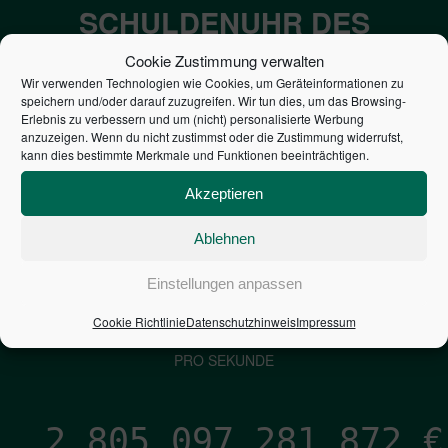
SCHULDENUHR DES
BUNDES DER
Cookie Zustimmung verwalten
Wir verwenden Technologien wie Cookies, um Geräteinformationen zu
STEUERZAHLER
speichern und/oder darauf zuzugreifen. Wir tun dies, um das Browsing-
Erlebnis zu verbessern und um (nicht) personalisierte Werbung
anzuzeigen. Wenn du nicht zustimmst oder die Zustimmung widerrufst,
7,052
€
kann dies bestimmte Merkmale und Funktionen beeinträchtigen.
Akzeptieren
NEUVERSCHULDUNG
PRO SEKUNDE
Ablehnen
Einstellungen anpassen
1,601
€
Cookie Richtlinie
Datenschutzhinweis
Impressum
ZINSEN
PRO SEKUNDE
2,805,097,283,135
€