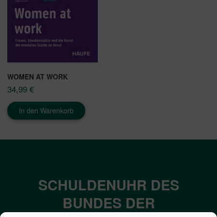
WOMEN AT WORK
34,99
€
In den Warenkorb
SCHULDENUHR DES
BUNDES DER