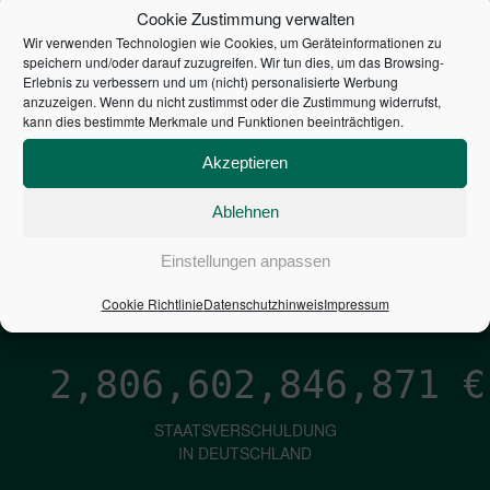
STEUERZAHLER
Cookie Zustimmung verwalten
Wir verwenden Technologien wie Cookies, um Geräteinformationen zu
7,052
€
speichern und/oder darauf zuzugreifen. Wir tun dies, um das Browsing-
Erlebnis zu verbessern und um (nicht) personalisierte Werbung
anzuzeigen. Wenn du nicht zustimmst oder die Zustimmung widerrufst,
NEUVERSCHULDUNG
kann dies bestimmte Merkmale und Funktionen beeinträchtigen.
PRO SEKUNDE
Akzeptieren
Ablehnen
1,601
€
Einstellungen anpassen
ZINSEN
PRO SEKUNDE
Cookie Richtlinie
Datenschutzhinweis
Impressum
2,806,602,848,154
€
STAATSVERSCHULDUNG
IN DEUTSCHLAND