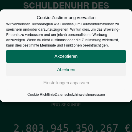
SCHULDENUHR DES
BUNDES DER
Cookie Zustimmung verwalten
STEUERZAHLER
Wir verwenden Technologien wie Cookies, um Geräteinformationen zu
speichern und/oder darauf zuzugreifen. Wir tun dies, um das Browsing-
Erlebnis zu verbessern und um (nicht) personalisierte Werbung
anzuzeigen. Wenn du nicht zustimmst oder die Zustimmung widerrufst,
7,052
€
kann dies bestimmte Merkmale und Funktionen beeinträchtigen.
NEUVERSCHULDUNG
Akzeptieren
PRO SEKUNDE
Ablehnen
Einstellungen anpassen
1,601
€
Cookie Richtlinie
Datenschutzhinweis
Impressum
ZINSEN
PRO SEKUNDE
2,803,945,351,114
€