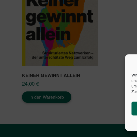
KEINER GEWINNT ALLEIN
Wir
und
24,00
€
um 
Zus
In den Warenkorb