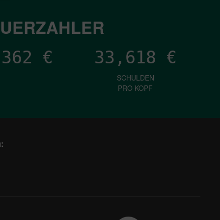
EUERZAHLER
,837
€
33,618
€
SCHULDEN
PRO KOPF
: