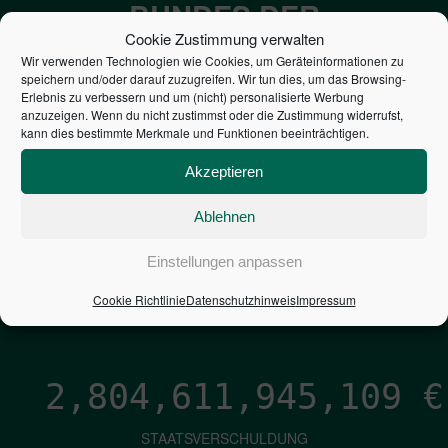
BUNDES DER
Cookie Zustimmung verwalten
STEUERZAHLER
Wir verwenden Technologien wie Cookies, um Geräteinformationen zu
speichern und/oder darauf zuzugreifen. Wir tun dies, um das Browsing-
Erlebnis zu verbessern und um (nicht) personalisierte Werbung
7,052
€
anzuzeigen. Wenn du nicht zustimmst oder die Zustimmung widerrufst,
kann dies bestimmte Merkmale und Funktionen beeinträchtigen.
NEUVERSCHULDUNG
Akzeptieren
PRO SEKUNDE
Ablehnen
1,601
€
Einstellungen anpassen
ZINSEN
Cookie Richtlinie
Datenschutzhinweis
Impressum
PRO SEKUNDE
2,804,611,946,237
€
STAATSVERSCHULDUNG