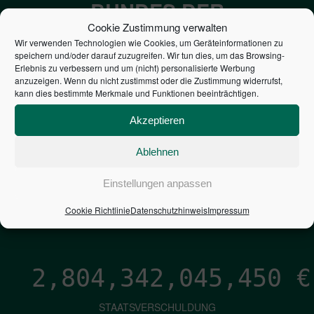
BUNDES DER
Cookie Zustimmung verwalten
STEUERZAHLER
Wir verwenden Technologien wie Cookies, um Geräteinformationen zu
speichern und/oder darauf zuzugreifen. Wir tun dies, um das Browsing-
Erlebnis zu verbessern und um (nicht) personalisierte Werbung
7,052
€
anzuzeigen. Wenn du nicht zustimmst oder die Zustimmung widerrufst,
kann dies bestimmte Merkmale und Funktionen beeinträchtigen.
NEUVERSCHULDUNG
Akzeptieren
PRO SEKUNDE
Ablehnen
1,601
€
Einstellungen anpassen
ZINSEN
Cookie Richtlinie
Datenschutzhinweis
Impressum
PRO SEKUNDE
2,804,342,046,727
€
STAATSVERSCHULDUNG