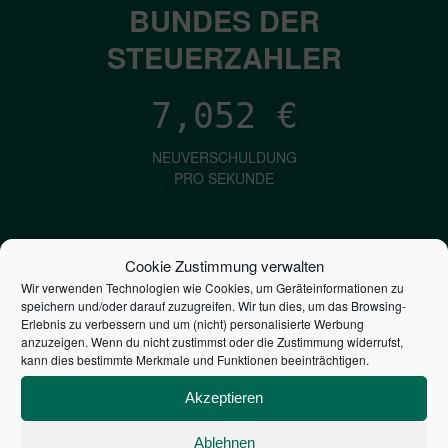
BUNDES DER
STEUERZAHLER
7,052
€
NEUVERSCHULDUNG
PRO SEKUNDE
1,601
€
Cookie Zustimmung verwalten
Wir verwenden Technologien wie Cookies, um Geräteinformationen zu
ZINSEN
speichern und/oder darauf zuzugreifen. Wir tun dies, um das Browsing-
PRO SEKUNDE
Erlebnis zu verbessern und um (nicht) personalisierte Werbung
anzuzeigen. Wenn du nicht zustimmst oder die Zustimmung widerrufst,
kann dies bestimmte Merkmale und Funktionen beeinträchtigen.
2,804,529,120,941
€
Akzeptieren
STAATSVERSCHULDUNG
Ablehnen