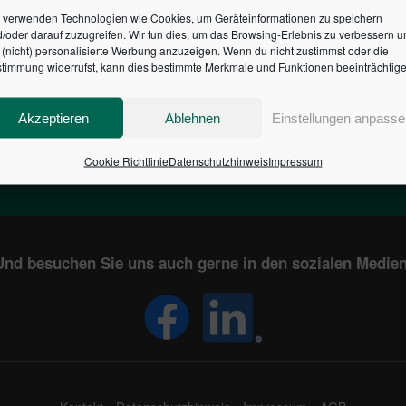
 verwenden Technologien wie Cookies, um Geräteinformationen zu speichern
/oder darauf zuzugreifen. Wir tun dies, um das Browsing-Erlebnis zu verbessern u
HR DES BUNDES DER ST
(nicht) personalisierte Werbung anzuzeigen. Wenn du nicht zustimmst oder die
timmung widerrufst, kann dies bestimmte Merkmale und Funktionen beeinträchtige
1
€
2,804,859,377
Akzeptieren
Ablehnen
Einstellungen anpasse
EN
STAATSVERSCHULDUNG
KUNDE
IN DEUTSCHLAND
Cookie Richtlinie
Datenschutzhinweis
Impressum
Und besuchen Sie uns auch gerne in den sozialen Medien