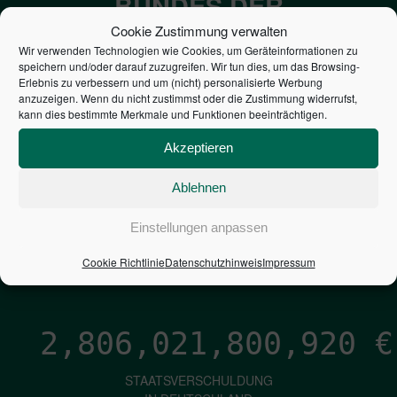
BUNDES DER
STEUERZAHLER
Cookie Zustimmung verwalten
Wir verwenden Technologien wie Cookies, um Geräteinformationen zu
speichern und/oder darauf zuzugreifen. Wir tun dies, um das Browsing-
7,052
€
Erlebnis zu verbessern und um (nicht) personalisierte Werbung
anzuzeigen. Wenn du nicht zustimmst oder die Zustimmung widerrufst,
kann dies bestimmte Merkmale und Funktionen beeinträchtigen.
NEUVERSCHULDUNG
PRO SEKUNDE
Akzeptieren
Ablehnen
1,601
€
Einstellungen anpassen
ZINSEN
Cookie Richtlinie
Datenschutzhinweis
Impressum
PRO SEKUNDE
2,806,021,801,766
€
STAATSVERSCHULDUNG