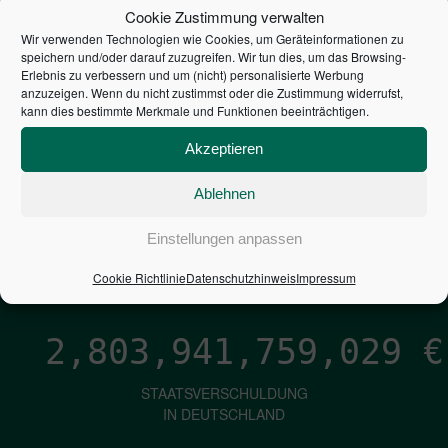
STEUERZAHLER
Cookie Zustimmung verwalten
Wir verwenden Technologien wie Cookies, um Geräteinformationen zu
7,052
€
speichern und/oder darauf zuzugreifen. Wir tun dies, um das Browsing-
Erlebnis zu verbessern und um (nicht) personalisierte Werbung
anzuzeigen. Wenn du nicht zustimmst oder die Zustimmung widerrufst,
NEUVERSCHULDUNG
kann dies bestimmte Merkmale und Funktionen beeinträchtigen.
PRO SEKUNDE
Akzeptieren
Ablehnen
1,601
€
Einstellungen anpassen
ZINSEN
PRO SEKUNDE
Cookie Richtlinie
Datenschutzhinweis
Impressum
2,803,941,760,270
€
STAATSVERSCHULDUNG
IN DEUTSCHLAND