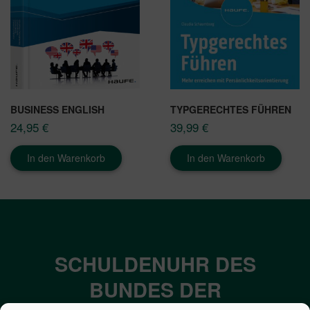
BUSINESS ENGLISH
TYPGERECHTES FÜHREN
24,95
€
39,99
€
In den Warenkorb
In den Warenkorb
SCHULDENUHR DES
BUNDES DER