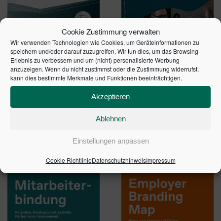
Cookie Zustimmung verwalten
Wir verwenden Technologien wie Cookies, um Geräteinformationen zu
speichern und/oder darauf zuzugreifen. Wir tun dies, um das Browsing-
Erlebnis zu verbessern und um (nicht) personalisierte Werbung
anzuzeigen. Wenn du nicht zustimmst oder die Zustimmung widerrufst,
BETRIEBE GESUND
MITARBEITERFÜHRUNG IN
kann dies bestimmte Merkmale und Funktionen beeinträchtigen.
MANAGEN – INKL.
DER STEUERKANZLEI
ARBEITSHILFEN ONLINE
44,95
€
Akzeptieren
44,95
€
Ablehnen
In den Warenkorb
In den Warenkorb
Einstellungen anpassen
Cookie Richtlinie
Datenschutzhinweis
Impressum