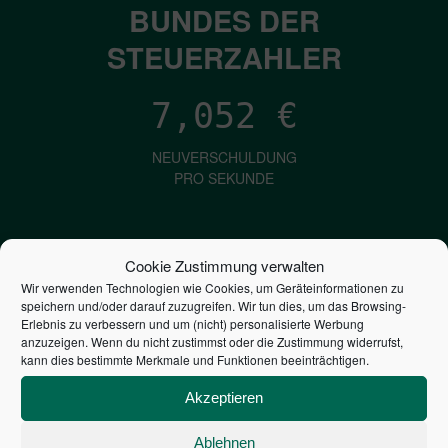
BUNDES DER
STEUERZAHLER
7,052
€
NEUVERSCHULDUNG
PRO SEKUNDE
1,601
€
Cookie Zustimmung verwalten
Wir verwenden Technologien wie Cookies, um Geräteinformationen zu
ZINSEN
speichern und/oder darauf zuzugreifen. Wir tun dies, um das Browsing-
PRO SEKUNDE
Erlebnis zu verbessern und um (nicht) personalisierte Werbung
anzuzeigen. Wenn du nicht zustimmst oder die Zustimmung widerrufst,
kann dies bestimmte Merkmale und Funktionen beeinträchtigen.
2,806,075,758,607
€
Akzeptieren
STAATSVERSCHULDUNG
Ablehnen