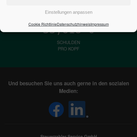
IN DEUTSCHLAND
Einstellungen anpassen
Cookie Richtlinie
Datenschutzhinweis
Impressum
33,618
€
SCHULDEN
PRO KOPF
Und besuchen Sie uns auch gerne in den sozialen
Medien:
Steuerzahler Service GmbH