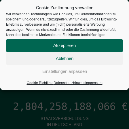
STEUERZAHLER
Cookie Zustimmung verwalten
Wir verwenden Technologien wie Cookies, um Geräteinformationen zu
speichern und/oder darauf zuzugreifen. Wir tun dies, um das Browsing-
7,052
€
Erlebnis zu verbessern und um (nicht) personalisierte Werbung
anzuzeigen. Wenn du nicht zustimmst oder die Zustimmung widerrufst,
kann dies bestimmte Merkmale und Funktionen beeinträchtigen.
NEUVERSCHULDUNG
PRO SEKUNDE
Akzeptieren
Ablehnen
1,601
€
Einstellungen anpassen
ZINSEN
Cookie Richtlinie
Datenschutzhinweis
Impressum
PRO SEKUNDE
2,804,258,189,385
€
STAATSVERSCHULDUNG
IN DEUTSCHLAND