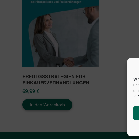
ERFOLGSSTRATEGIEN FÜR
Wir
EINKAUFSVERHANDLUNGEN
und
69,99
€
um 
Zus
In den Warenkorb