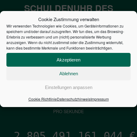
SCHULDENUHR DES
BUNDES DER
Cookie Zustimmung verwalten
Wir verwenden Technologien wie Cookies, um Geräteinformationen zu
STEUERZAHLER
speichern und/oder darauf zuzugreifen. Wir tun dies, um das Browsing-
Erlebnis zu verbessern und um (nicht) personalisierte Werbung
anzuzeigen. Wenn du nicht zustimmst oder die Zustimmung widerrufst,
7,052
€
kann dies bestimmte Merkmale und Funktionen beeinträchtigen.
Akzeptieren
NEUVERSCHULDUNG
PRO SEKUNDE
Ablehnen
Einstellungen anpassen
1,601
€
Cookie Richtlinie
Datenschutzhinweis
Impressum
ZINSEN
PRO SEKUNDE
2,805,491,162,158
€