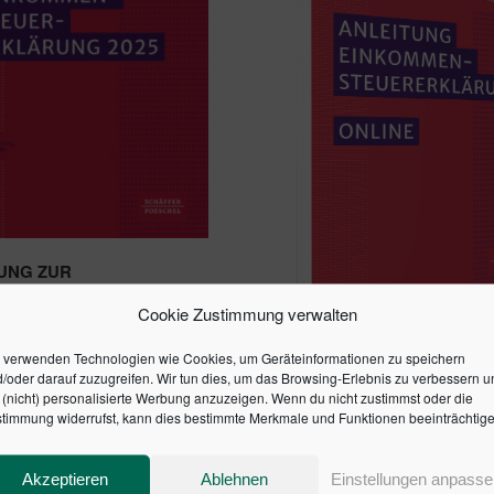
UNG ZUR
MMENSTEUERERKLÄRUNG
Cookie Zustimmung verwalten
 verwenden Technologien wie Cookies, um Geräteinformationen zu speichern
/oder darauf zuzugreifen. Wir tun dies, um das Browsing-Erlebnis zu verbessern u
(nicht) personalisierte Werbung anzuzeigen. Wenn du nicht zustimmst oder die
ANLEITUNG
timmung widerrufst, kann dies bestimmte Merkmale und Funktionen beeinträchtige
EINKOMMENSTEUERERK
ONLINE
105,93
€
Akzeptieren
Ablehnen
Einstellungen anpasse