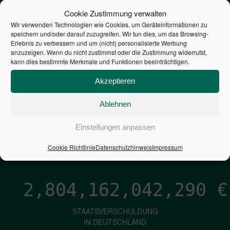
STEUERZAHLER
Cookie Zustimmung verwalten
Wir verwenden Technologien wie Cookies, um Geräteinformationen zu
speichern und/oder darauf zuzugreifen. Wir tun dies, um das Browsing-
7,052
€
Erlebnis zu verbessern und um (nicht) personalisierte Werbung
anzuzeigen. Wenn du nicht zustimmst oder die Zustimmung widerrufst,
kann dies bestimmte Merkmale und Funktionen beeinträchtigen.
NEUVERSCHULDUNG
PRO SEKUNDE
Akzeptieren
Ablehnen
1,601
€
Einstellungen anpassen
ZINSEN
Cookie Richtlinie
Datenschutzhinweis
Impressum
PRO SEKUNDE
2,804,162,043,468
€
STAATSVERSCHULDUNG
IN DEUTSCHLAND