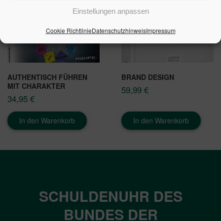
Einstellungen anpassen
Cookie Richtlinie
Datenschutzhinweis
Impressum
AUTHENTISCH FÜHREN
BRAND DESIGN
MIT CHARAKTER
59,99
€
34,95
€
In den Warenkorb
In den Warenkorb
SCHULDENUHR DES
BUNDES DER