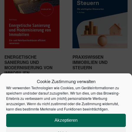
ENERGETISCHE
PRAXISWISSEN
SANIERUNG UND
IMMOBILIEN UND
MODERNISIERUNG VON
STEUERN
IMMOBILIEN
89,99
€
39,99
€
Cookie Zustimmung verwalten
Wir verwenden Technologien wie Cookies, um Geräteinformationen zu
speichern und/oder darauf zuzugreifen. Wir tun dies, um das Browsing-
In den Warenkorb
In den Warenkorb
Erlebnis zu verbessern und um (nicht) personalisierte Werbung
anzuzeigen. Wenn du nicht zustimmst oder die Zustimmung widerrufst,
kann dies bestimmte Merkmale und Funktionen beeinträchtigen.
Akzeptieren