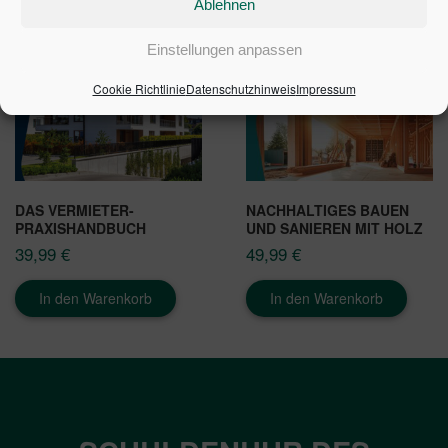
Ablehnen
Einstellungen anpassen
Cookie Richtlinie
Datenschutzhinweis
Impressum
DAS VERMIETER-
NACHHALTIGES BAUEN
PRAXISHANDBUCH
UND SANIEREN MIT HOLZ
39,99
€
49,99
€
In den Warenkorb
In den Warenkorb