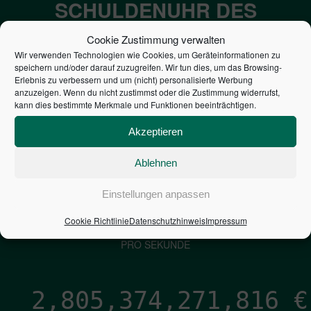
SCHULDENUHR DES
BUNDES DER
Cookie Zustimmung verwalten
STEUERZAHLER
Wir verwenden Technologien wie Cookies, um Geräteinformationen zu
speichern und/oder darauf zuzugreifen. Wir tun dies, um das Browsing-
Erlebnis zu verbessern und um (nicht) personalisierte Werbung
anzuzeigen. Wenn du nicht zustimmst oder die Zustimmung widerrufst,
7,052
€
kann dies bestimmte Merkmale und Funktionen beeinträchtigen.
NEUVERSCHULDUNG
Akzeptieren
PRO SEKUNDE
Ablehnen
1,601
€
Einstellungen anpassen
Cookie Richtlinie
Datenschutzhinweis
Impressum
ZINSEN
PRO SEKUNDE
2,805,374,273,086
€