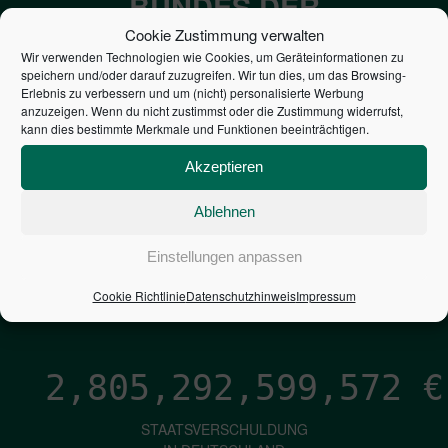
BUNDES DER
STEUERZAHLER
Cookie Zustimmung verwalten
Wir verwenden Technologien wie Cookies, um Geräteinformationen zu
speichern und/oder darauf zuzugreifen. Wir tun dies, um das Browsing-
7,052
€
Erlebnis zu verbessern und um (nicht) personalisierte Werbung
anzuzeigen. Wenn du nicht zustimmst oder die Zustimmung widerrufst,
kann dies bestimmte Merkmale und Funktionen beeinträchtigen.
NEUVERSCHULDUNG
PRO SEKUNDE
Akzeptieren
Ablehnen
1,601
€
Einstellungen anpassen
ZINSEN
Cookie Richtlinie
Datenschutzhinweis
Impressum
PRO SEKUNDE
2,805,292,600,425
€
STAATSVERSCHULDUNG