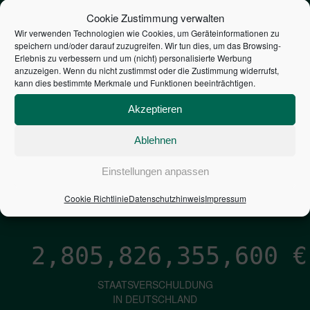
STEUERZAHLER
Cookie Zustimmung verwalten
Wir verwenden Technologien wie Cookies, um Geräteinformationen zu
speichern und/oder darauf zuzugreifen. Wir tun dies, um das Browsing-
7,052
€
Erlebnis zu verbessern und um (nicht) personalisierte Werbung
anzuzeigen. Wenn du nicht zustimmst oder die Zustimmung widerrufst,
kann dies bestimmte Merkmale und Funktionen beeinträchtigen.
NEUVERSCHULDUNG
PRO SEKUNDE
Akzeptieren
Ablehnen
1,601
€
Einstellungen anpassen
ZINSEN
Cookie Richtlinie
Datenschutzhinweis
Impressum
PRO SEKUNDE
2,805,826,356,870
€
STAATSVERSCHULDUNG
IN DEUTSCHLAND