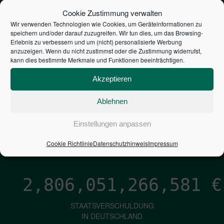
STEUERZAHLER
Cookie Zustimmung verwalten
Wir verwenden Technologien wie Cookies, um Geräteinformationen zu
speichern und/oder darauf zuzugreifen. Wir tun dies, um das Browsing-
7,052
€
Erlebnis zu verbessern und um (nicht) personalisierte Werbung
anzuzeigen. Wenn du nicht zustimmst oder die Zustimmung widerrufst,
kann dies bestimmte Merkmale und Funktionen beeinträchtigen.
NEUVERSCHULDUNG
PRO SEKUNDE
Akzeptieren
Ablehnen
1,601
€
Einstellungen anpassen
ZINSEN
Cookie Richtlinie
Datenschutzhinweis
Impressum
PRO SEKUNDE
2,806,051,267,815
€
STAATSVERSCHULDUNG
IN DEUTSCHLAND