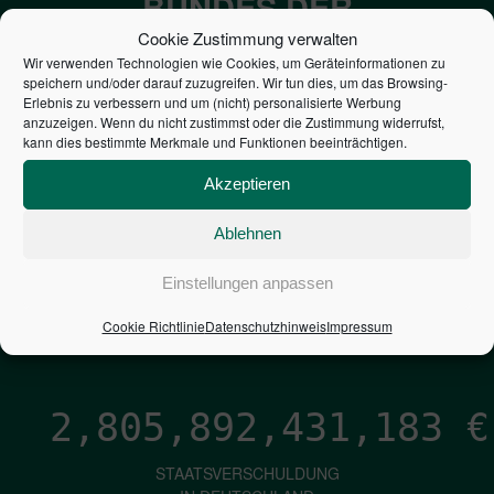
BUNDES DER
STEUERZAHLER
Cookie Zustimmung verwalten
Wir verwenden Technologien wie Cookies, um Geräteinformationen zu
speichern und/oder darauf zuzugreifen. Wir tun dies, um das Browsing-
7,052
€
Erlebnis zu verbessern und um (nicht) personalisierte Werbung
anzuzeigen. Wenn du nicht zustimmst oder die Zustimmung widerrufst,
kann dies bestimmte Merkmale und Funktionen beeinträchtigen.
NEUVERSCHULDUNG
PRO SEKUNDE
Akzeptieren
Ablehnen
1,601
€
Einstellungen anpassen
ZINSEN
Cookie Richtlinie
Datenschutzhinweis
Impressum
PRO SEKUNDE
2,805,892,432,438
€
STAATSVERSCHULDUNG