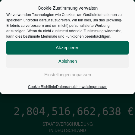
STEUERZAHLER
Cookie Zustimmung verwalten
Wir verwenden Technologien wie Cookies, um Geräteinformationen zu
speichern und/oder darauf zuzugreifen. Wir tun dies, um das Browsing-
7,052
€
Erlebnis zu verbessern und um (nicht) personalisierte Werbung
anzuzeigen. Wenn du nicht zustimmst oder die Zustimmung widerrufst,
kann dies bestimmte Merkmale und Funktionen beeinträchtigen.
NEUVERSCHULDUNG
PRO SEKUNDE
Akzeptieren
Ablehnen
1,601
€
Einstellungen anpassen
ZINSEN
Cookie Richtlinie
Datenschutzhinweis
Impressum
PRO SEKUNDE
2,804,516,663,915
€
STAATSVERSCHULDUNG
IN DEUTSCHLAND